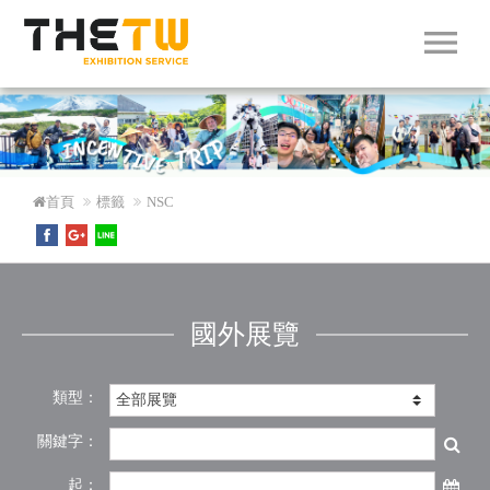
menu
首頁
標籤
NSC
國外展覽
類型：
關鍵字：
起：