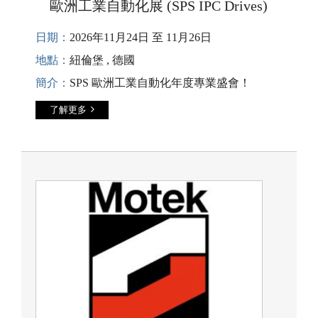
歐洲工業自動化展 (SPS IPC Drives)
日期：
2026年11月24日 至 11月26日
地點：
紐倫堡 , 德國
簡介：
SPS 歐洲工業自動化年度專業盛會！
了解更多