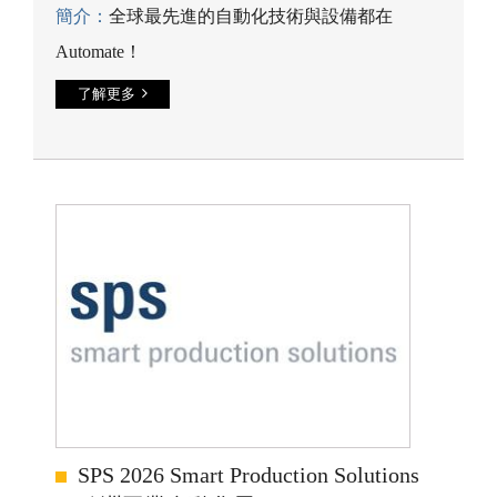
簡介：
全球最先進的自動化技術與設備都在
Automate！
了解更多
SPS 2026 Smart Production Solutions