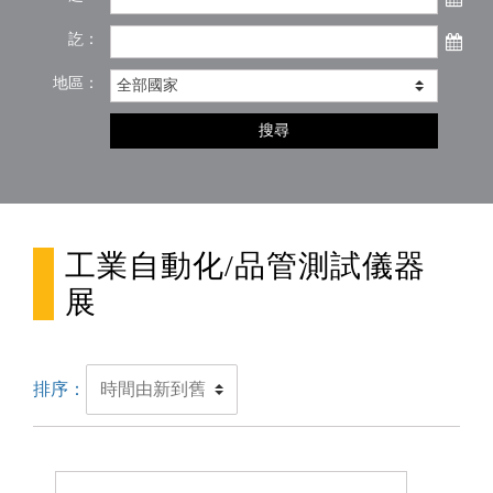
訖：
地區：
搜尋
工業自動化/品管測試儀器
展
排序：