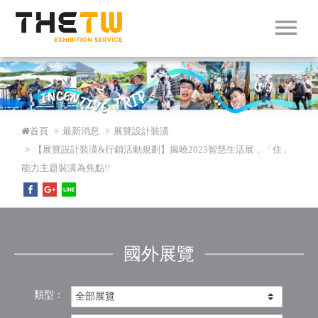
menu
首頁
最新消息
展覽設計裝潢
【展覽設計裝潢&行銷活動規劃】揭曉2023智慧生活展，「住」
能力主題裝潢為焦點!!
國外展覽
類型：