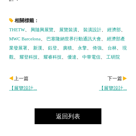
相關標籤：
THETW
興隨興展覽
展覽裝潢
裝潢設計
經濟部
MWC Barcelona
巴塞隆納世界行動通訊大會
經濟部產
業發展署
新漢
鈺登
廣積
永擎
倚強
台林
現
觀
耀登科技
耀睿科技
優達
中華電信
工研院
上一篇
下一篇
【展覽設計...
【展覽設計...
返回列表