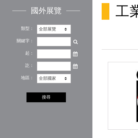
工
國外展覽
類型：
關鍵字：
起：
訖：
地區：
搜尋