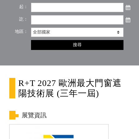
起：
訖：
地區：
搜尋
R+T 2027 歐洲最大門窗遮
陽技術展 (三年一屆)
展覽資訊