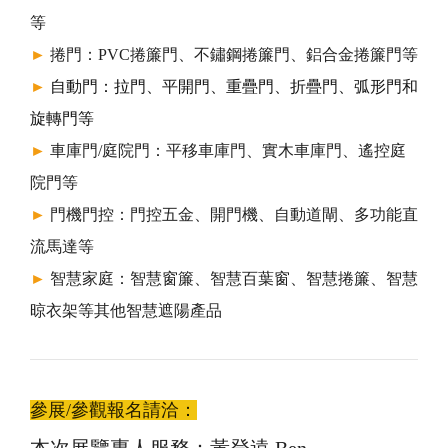
等
►
捲門：PVC捲簾門、不鏽鋼捲簾門、鋁合金捲簾門等
自動門：拉門、平開門、重疊門、折疊門、弧形門和
►
旋轉門等
►
車庫門/庭院門：平移車庫門、實木車庫門、遙控庭
院門等
►
門機門控：門控五金、開門機、自動道閘、多功能直
流馬達等
►
智慧家庭：智慧窗簾、智慧百葉窗、智慧捲簾、智慧
晾衣架等其他智慧遮陽產品
參展/參觀報名請洽：