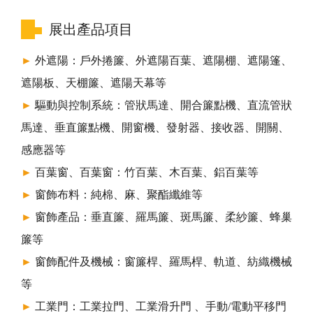
展出產品項目
►
外遮陽：戶外捲簾、外遮陽百葉、遮陽棚、遮陽篷、
遮陽板、天棚簾、遮陽天幕等
►
驅動與控制系統：管狀馬達、開合簾點機、直流管狀
馬達、垂直簾點機、開窗機、發射器、接收器、開關、
感應器等
►
百葉窗、百葉窗：竹百葉、木百葉、鋁百葉等
►
窗飾布料：純棉、麻、聚酯纖維等
►
窗飾產品：垂直簾、羅馬簾、斑馬簾、柔紗簾、蜂巢
簾等
►
窗飾配件及機械：窗簾桿、羅馬桿、軌道、紡織機械
等
►
工業門：工業拉門、工業滑升門 、手動/電動平移門