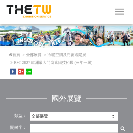
menu
首頁
全部展覽
冷暖空調及門窗遮陽展
R+T 2027 歐洲最大門窗遮陽技術展 (三年一屆)
國外展覽
類型：
關鍵字：