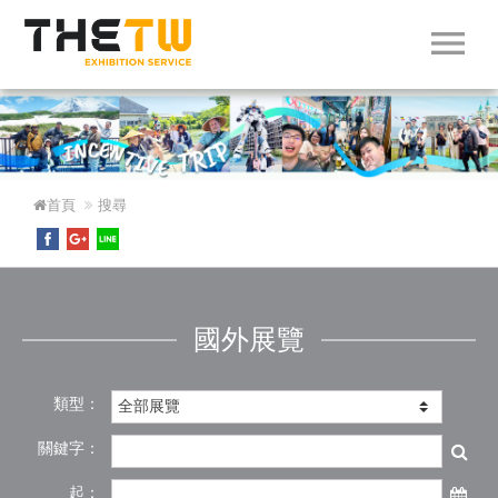
menu
首頁
搜尋
國外展覽
類型：
關鍵字：
起：