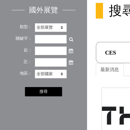
搜
國外展覽
類型：
關鍵字：
起：
CES
訖：
最新消息
地區：
搜尋