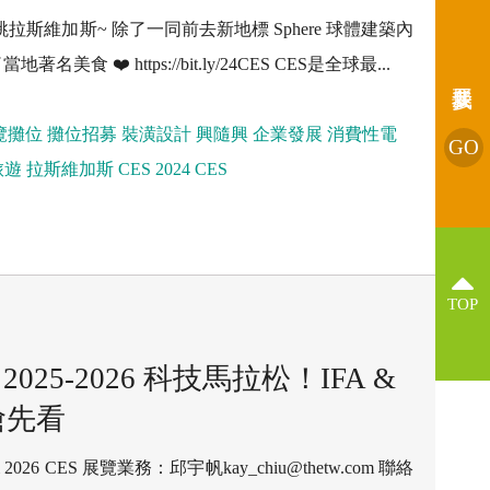
跳拉斯維加斯~ 除了一同前去新地標 Sphere 球體建築內
美食 ❤️ https://bit.ly/24CES CES是全球最...
覽攤位
攤位招募
裝潢設計
興隨興
企業發展
消費性電
GO
旅遊
拉斯維加斯
CES 2024
CES
TOP
25-2026 科技馬拉松！IFA &
搶先看
026 CES 展覽業務：邱宇帆kay_chiu@thetw.com 聯絡