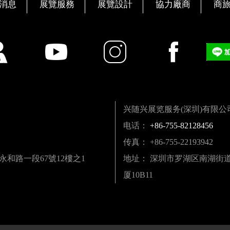
消息
展覽服務
展覽設計
協力廠商
商
兴随兴展览服务(深圳)有限公
电话：
+86-755-82128456
传真： +86-755-22193942
區永和路一段67號12樓之1
地址： 深圳市罗湖区南湖街道深
厦10B11