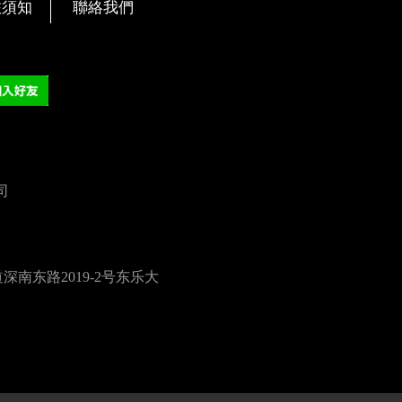
旅須知
聯絡我們
司
南东路2019-2号东乐大