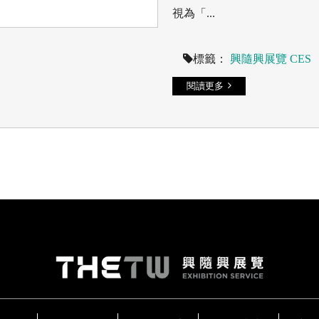
視為「...
標籤：
興隨興展覽
CES
閱讀更多