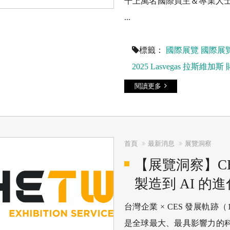
千上萬名國際買主＆專業人士一
...
標籤：
國際展覽
國際展
2025
Lasvegas
拉斯維加斯
閱讀更多
首頁
最新消息
展覽洞察
【展覽洞察】C
製造到 AI 的
台灣企業 × CES 發展軌跡（1997–
是全球最大、最具影響力的