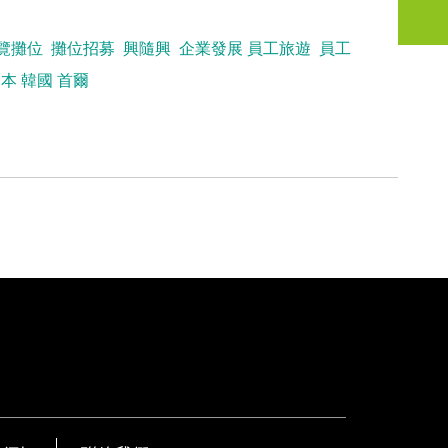
覽攤位
攤位招募
興隨興
企業發展
員工旅遊
員工
熊本
韓國
首爾