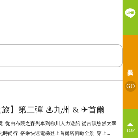
GO
旅】第二彈 ♨︎九州 & ✈︎首爾
境 從由布院之森列車到柳川人力遊船 從古韻悠然太宰
TOP
時尚行 搭乘快速電梯登上首爾塔俯瞰全景 穿上...