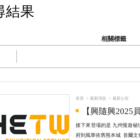
尋結果
相關標籤
首頁
最新消息
最新公告
【興隨興2025員
接下來登場的是 九州慢遊秘
府到風華依舊熊本城 首爾文化