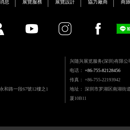
消息
展覽服務
展覽設計
協力廠商
商
兴随兴展览服务(深圳)有限公
电话：
+86-755-82128456
传真： +86-755-22193942
區永和路一段67號12樓之1
地址： 深圳市罗湖区南湖街道深
厦10B11