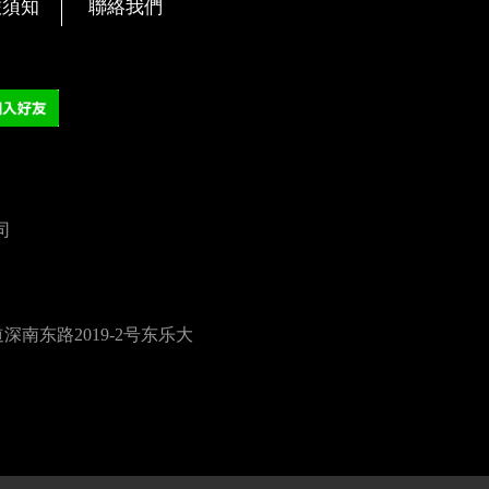
旅須知
聯絡我們
司
南东路2019-2号东乐大