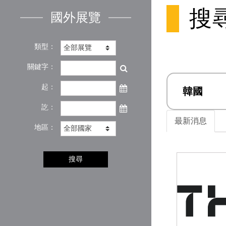
搜
國外展覽
類型：
關鍵字：
起：
韓國
訖：
最新消息
地區：
搜尋